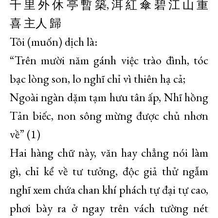
千 里 外 休 亭 暫 築, 洱 紅 傘 碧 江 山 重
喜 主人 歸
Tôi (muốn) dịch là:
“Trên mười năm gánh việc trào đình, tóc
bạc lòng son, lo nghĩ chỉ vì thiên hạ cả;
Ngoài ngàn dặm tạm hưu tân ấp, Nhĩ hồng
Tản biếc, non sông mừng được chủ nhơn
về” (1)
Hai hàng chữ này, văn hay chẳng nói làm
gì, chỉ kể về tư tưởng, độc giả thử ngẫm
nghĩ xem chứa chan khí phách tự đại tự cao,
phơi bày ra ở ngay trên vách tường nét