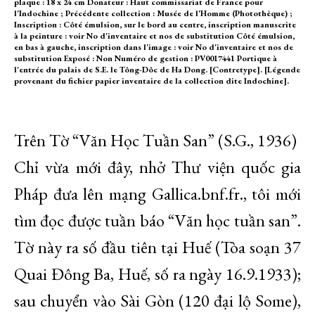
plaque : 18 x 24 cm Donateur : Haut commissariat de France pour
l'Indochine ; Précédente collection : Musée de l'Homme (Photothèque) ;
Inscription : Côté émulsion, sur le bord au centre, inscription manuscrite
à la peinture : voir No d'inventaire et nos de substitution Côté émulsion,
en bas à gauche, inscription dans l'image : voir No d'inventaire et nos de
substitution Exposé : Non Numéro de gestion : PV0017441 Portique à
l'entrée du palais de S.E. le Tông-Dôc de Ha Dong. [Contretype]. [Légende
provenant du fichier papier inventaire de la collection dite Indochine].
Trên Tờ “Văn Học Tuần San” (S.G., 1936)
Chỉ vừa mới đây, nhở Thư viện quốc gia
Pháp đưa lên mạng Gallica.bnf.fr., tôi mới
tìm đọc được tuần báo “Văn học tuần san”.
Tờ này ra số đầu tiên tại Huế (Tòa soạn 37
Quai Đông Ba, Huế, số ra ngày 16.9.1933);
sau chuyển vào Sài Gòn (120 đại lộ Some),