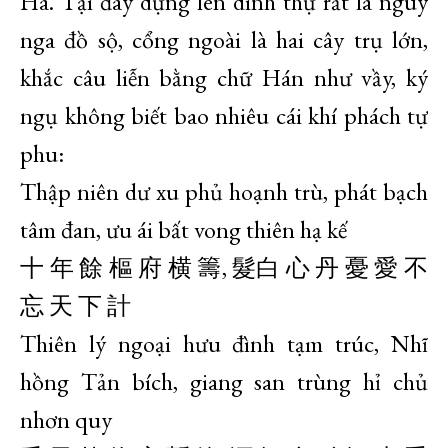
Hà. Tại đây dựng lên dinh thự rất là nguy
nga đồ sộ, cổng ngoài là hai cây trụ lớn,
khắc câu liễn bằng chữ Hán như vầy, ký
ngụ không biết bao nhiêu cái khí phách tự
phu:
Thập niên dư xu phủ hoạnh trù, phát bạch
tâm đan, ưu ái bất vong thiên hạ kế
十 年 餘 樞 府 横 籌, 髮白 心 丹 憂 愛 不
忘 天 下 計
Thiên lý ngoại hưu đình tạm trúc, Nhĩ
hồng Tản bích, giang san trùng hỉ chủ
nhơn quy