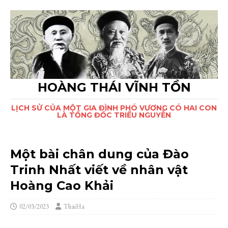
HOÀNG THÁI VĨNH TỒN
LỊCH SỬ CỦA MỘT GIA ĐÌNH PHÓ VƯƠNG CÓ HAI CON
LÀ TỔNG ĐỐC TRIỀU NGUYỄN
Một bài chân dung của Đào
Trinh Nhất viết về nhân vật
Hoàng Cao Khải
02/03/2023
ThaiHa