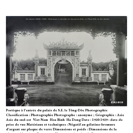
Portique à l'entrée du palais de S.E. le Tông-Dôc Photographie
Classification : Photographie Photographe : anonyme ; Géographie : Asie 
Asie du sud-est  Viet Nam  Hoa Binh  Ha Dong Date : 1920-1929 : date de
prise de vue Matériaux et techniques : Négatif au gélatino-bromure
d'argent sur plaque de verre Dimensions et poids : Dimensions de la