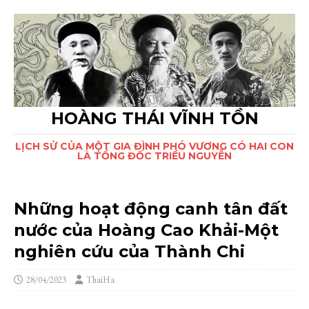
HOÀNG THÁI VĨNH TỒN
LỊCH SỬ CỦA MỘT GIA ĐÌNH PHÓ VƯƠNG CÓ HAI CON
LÀ TỔNG ĐỐC TRIỀU NGUYỄN
Những hoạt động canh tân đất
nước của Hoàng Cao Khải-Một
nghiên cứu của Thành Chi
28/04/2023
ThaiHa