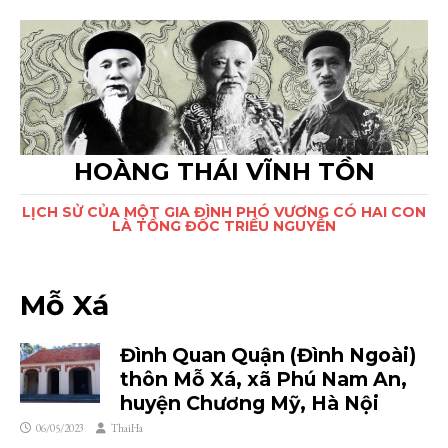
HOÀNG THÁI VĨNH TỒN
LỊCH SỬ CỦA MỘT GIA ĐÌNH PHÓ VƯƠNG CÓ HAI CON
LÀ TỔNG ĐỐC TRIỀU NGUYỄN
Mỗ Xá
Đình Quan Quận (Đình Ngoài)
thôn Mỗ Xá, xã Phú Nam An,
huyện Chương Mỹ, Hà Nội
06/05/2023
ThaiHa