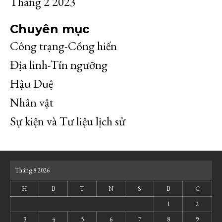
Tháng 2 2023
Chuyên mục
Công trạng-Cống hiến
Địa linh-Tín ngưỡng
Hậu Duệ
Nhân vật
Sự kiện và Tư liệu lịch sử
Tháng 8 2026
H
B
T
N
S
B
C
1
2
3
4
5
6
7
8
9