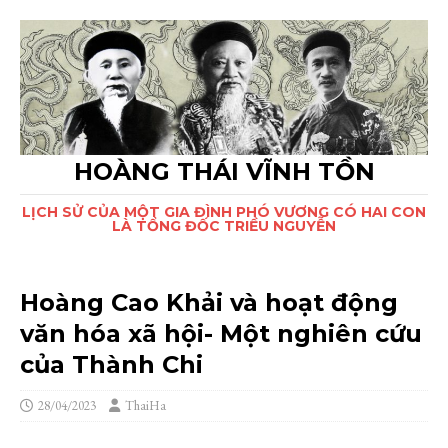
HOÀNG THÁI VĨNH TỒN
LỊCH SỬ CỦA MỘT GIA ĐÌNH PHÓ VƯƠNG CÓ HAI CON
LÀ TỔNG ĐỐC TRIỀU NGUYỄN
Hoàng Cao Khải và hoạt động
văn hóa xã hội- Một nghiên cứu
của Thành Chi
28/04/2023
ThaiHa