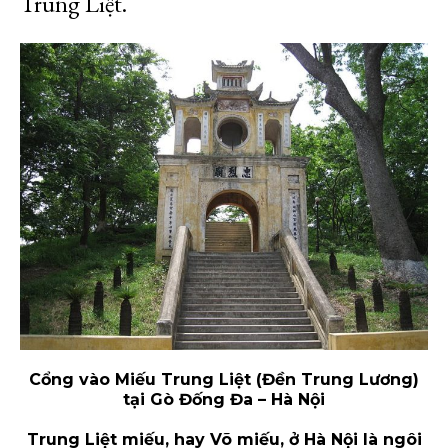
Trung Liệt.
Cổng vào Miếu Trung Liệt (Đền Trung Lương)
tại Gò Đống Đa – Hà Nội
Trung Liệt miếu, hay Võ miếu, ở Hà Nội là ngôi