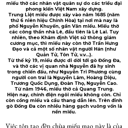
miếu thờ các nhân vật quân sự do các triều đại
phong kiến Việt Nam xây dựng.
Trung Liệt miếu được xây vào năm 1685 (năm
thứ 6 niên hiệu Chính Hòa) tại nơi mà nay là
phố Nguyễn Khuyến, gần Văn miếu. Miếu thờ
các công thần nhà Lê, đầu tiên là Lê Lai. Tuy
nhiên, theo Khâm định Việt sử thông giám
cương mục, thì miếu này còn thờ Trần Hưng
Đạo và cả một số nhân vật người Hán (như
Quản Tử, Tôn Tử, v.v…).
Từ thế kỷ 19, miếu được di dời tới gò Đống Đa,
và thờ các vị quan nhà Nguyễn đã hy sinh
trong chiến đấu, như Nguyễn Tri Phương cùng
người con trai là Nguyễn Lâm, Hoàng Diệu,
Trương Quốc Dụng, Đoàn Thọ, Nguyễn Cao.
Từ năm 1946, miếu thờ cả Quang Trung.
Hiện nay, chính điện ngôi miếu không còn. Chỉ
còn cổng miếu và cầu thang dẫn lên. Trên đỉnh
gò Đống Đa còn nhiều hàng gạch vuông vốn là
nền miếu.
Việc tôn tạo đền chùa miếu mạo này là của