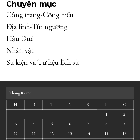
Chuyên mục
Công trạng-Cống hiến
Địa linh-Tín ngưỡng
Hậu Duệ
Nhân vật
Sự kiện và Tư liệu lịch sử
Tháng 8 2026
H
B
T
N
S
B
C
1
2
3
4
5
6
7
8
9
10
11
12
13
14
15
16