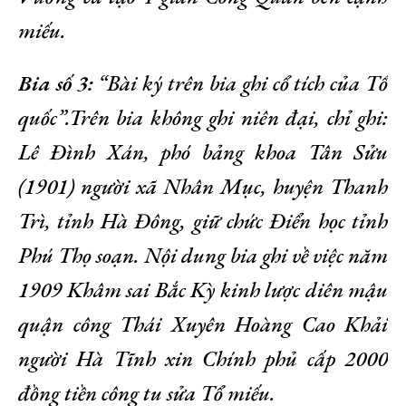
miếu.
Bia số 3:
“Bài ký trên bia ghi cổ tích của Tổ
quốc”.Trên bia không ghi niên đại, chỉ ghi:
Lê Đình Xán, phó bảng khoa Tân Sửu
(1901) người xã Nhân Mục, huyện Thanh
Trì, tỉnh Hà Đông, giữ chức Điển học tỉnh
Phú Thọ soạn. Nội dung bia ghi về việc năm
1909 Khâm sai Bắc Kỳ kinh lược diên mậu
quận công Thái Xuyên Hoàng Cao Khải
người Hà Tĩnh xin Chính phủ cấp 2000
đồng tiền công tu sửa Tổ miếu.