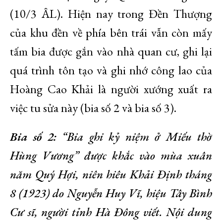
(10/3 ÂL). Hiện nay trong Đền Thượng
của khu đền về phía bên trái vẫn còn mấy
tấm bia được gắn vào nhà quan cư, ghi lại
quá trình tôn tạo và ghi nhớ công lao của
Hoàng Cao Khải là người xướng xuất ra
việc tu sửa này (bia số 2 và bia số 3).
Bia số 2:
“Bia ghi kỷ niệm ở Miếu thờ
Hùng Vương” được khắc vào mùa xuân
năm Quý Hợi, niên hiêu Khải Định tháng
8 (1923) do Nguyễn Huy Vĩ, hiệu Tây Bình
Cư sĩ, người tỉnh Hà Đông viết. Nội dung